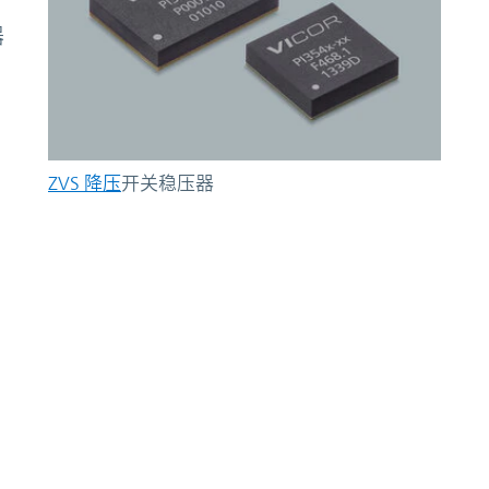
器
。
ZVS 降压
开关稳压器